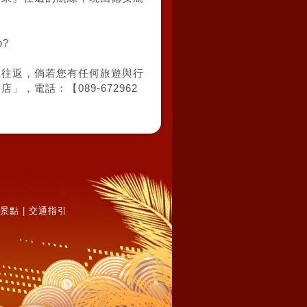
p?
班往返，倘若您有任何旅遊與行
」，電話：【089-672962
景點
|
交通指引