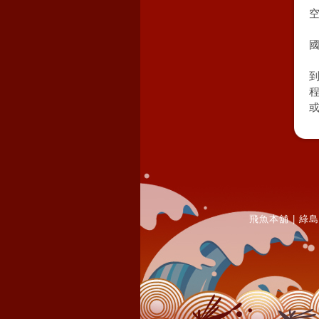
國
或
飛魚本舖
|
綠島