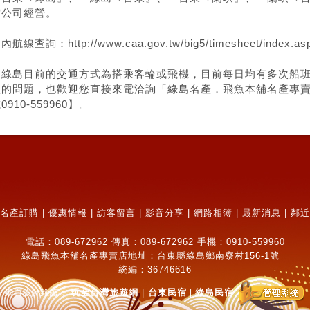
空公司經營。
內航線查詢：http://www.caa.gov.tw/big5/timesheet/index.as
到
綠島
目前的交通方式為搭乘客輪或飛機，目前每日均有多次船
程的問題，也歡迎您直接來電洽詢「
綠島
名產．飛魚本舖名產專賣店
0910-559960】。
名產訂購
|
優惠情報
|
訪客留言
|
影音分享
|
網路相簿
|
最新消息
|
鄰近
電話：089-672962 傳真：089-672962 手機：0910-559960
綠島飛魚本舖名產專賣店地址：台東縣綠島鄉南寮村156-1號
統編：36746616
玩全台灣旅遊網
|
台東民宿
綠島民宿
網頁設計維護：
|