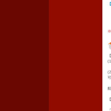
郵
※
(
(