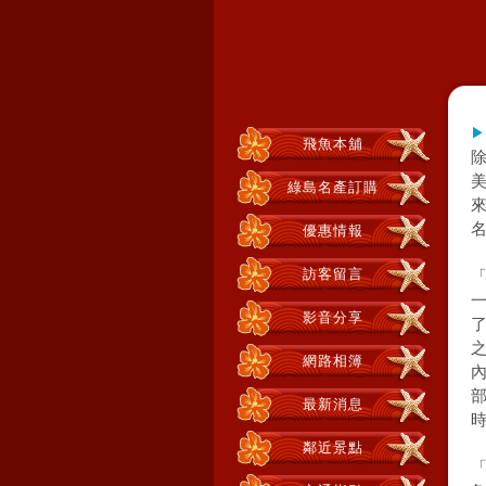
▶
飛魚本舖
綠島名產訂購
優惠情報
訪客留言
影音分享
網路相簿
最新消息
鄰近景點