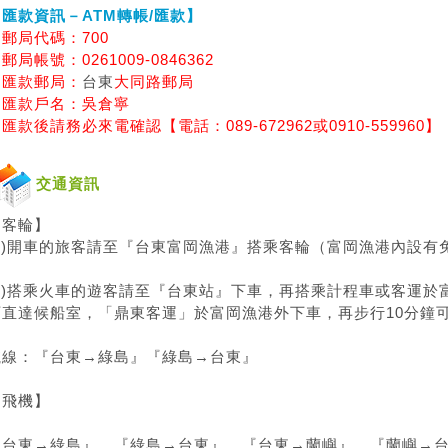
【匯款資訊－ATM轉帳/匯款】
郵局代碼：700
局帳號：0261009-0846362
匯款郵局：
台東
大同路郵局
匯款戶名：吳倉寧
匯款後請務必來電確認【電話：089-672962或0910-559960】
交通資訊
【客輪】
1)開車的旅客請至『
台東
富岡漁港』搭乘客輪（富岡漁港內設有
2)搭乘火車的遊客請至『
台東
站』下車，再搭乘計程車或客運於
可直達候船室，「鼎東客運」於富岡漁港外下車，再步行10分鐘
航線：『
台東
→
綠島
』『
綠島
→
台東
』
【飛機】
『
台東
→
綠島
』、『
綠島
→
台東
』、『
台東
→
蘭嶼
』、『
蘭嶼
→