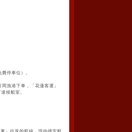
免費停車位）。
富岡漁港下車，「
花蓮
客運」
可達候船室。
台東
』往返的航線，現由德安航