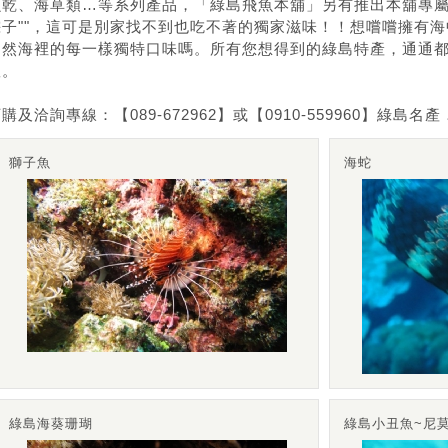
魚乾、海草類…等系列產品，「
綠島
飛魚本舖」另有推出本舖專屬的
棕子""，這可是別家找不到也吃不著的獨家滋味！！想嚐嚐擁有
自然海裡的每一樣獨特口味嗎。所有您想得到的
綠島
特產，通通
喔。
購及洽詢專線：【089-672962】或【0910-559960】
綠島
名產
獅子魚
海蛇
綠島海葵珊瑚
綠島小丑魚~尼