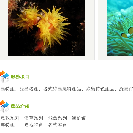
服務項目
綠島
特產、
綠島
名產、各式
綠島
農特產品、
綠島
特色產品、
綠島
產品介紹
小魚乾系列 海草系列 飛魚系列 海鮮罐
東岸特產 道地特食 各式零食