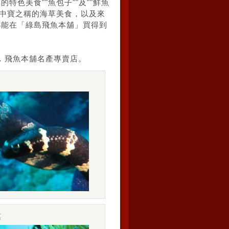
特色美食""魚包子""及""鮮魚
海中寶之稱的海草美食，以及來
都能在「
綠島
飛魚本舖」買得到
．飛魚本舖名產專賣店。
莫