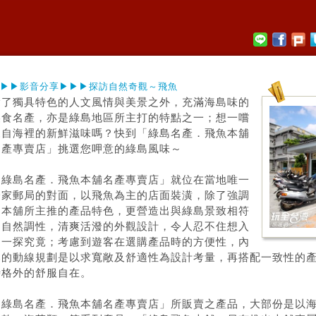
▶▶影音分享▶▶▶探訪自然奇觀～飛魚
除了獨具特色的人文風情與美景之外，充滿海島味的
美食名產，亦是
綠島
地區所主打的特點之一；想一嚐
來自海裡的新鮮滋味嗎？快到「
綠島
名產．飛魚本舖
名產專賣店」挑選您呷意的
綠島
風味～
「
綠島
名產．飛魚本舖名產專賣店」就位在當地唯一
一家郵局的對面，以飛魚為主的店面裝潢，除了強調
了本舖所主推的產品特色，更營造出與
綠島
景致相符
之自然調性，清爽活潑的外觀設計，令人忍不住想入
內一探究竟；考慮到遊客在選購產品時的方便性，內
部的動線規劃是以求寬敞及舒適性為設計考量，再搭配一致性的
時格外的舒服自在。
「
綠島
名產．飛魚本舖名產專賣店」所販賣之產品，大部份是以