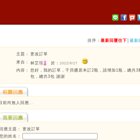
排序：
最新回覆往下
│
最新
主題：
更改訂單
來自：
林芷瑄
於：
2022/9/27
內容：
您好，我的訂單，干貝醬原本訂2瓶，請增加1瓶，總共3
包，總共3包 謝謝
目前尚無人回應...
回應主題：
更改訂單
您的姓名：