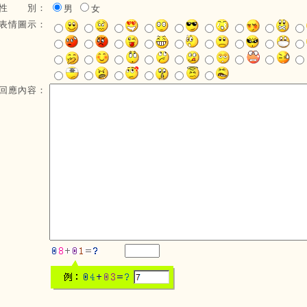
性 別：
男
女
表情圖示：
回應內容：