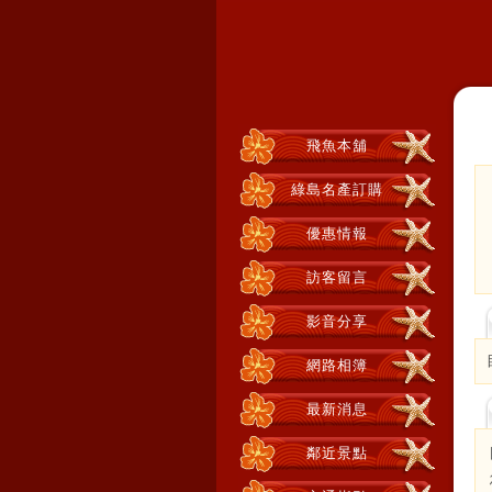
飛魚本舖
綠島名產訂購
優惠情報
訪客留言
影音分享
網路相簿
最新消息
鄰近景點