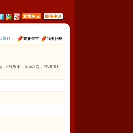
回覆往上
瓶 小飛魚干，原本2包，請增加1